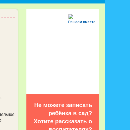
Решаем вместе
:
Не можете записать
ребёнка в сад?
тельное
о
Хотите рассказать о
х
воспитателях?