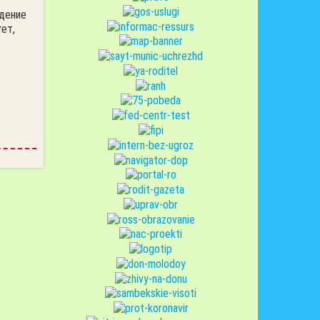
дение
ет,