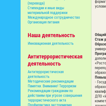
формат
(перевода)
услови
Стипендии и иные виды
материальной поддержки
Международное сотрудничество
Организация питания
Наша деятельность
Общий
Стаж 
Инновационная деятельность
Образо
универ
Програ
Антитеррористическая
дополн
деятельность
«Росто
перепо
Антитеррористическая
образо
деятельность
Повыш
Методические рекомендации
- Госу
Памятки. Внимание! Терроризм
образо
Рекомендации гражданам по
квалиф
действиям при угрозе совершения
ДПО «И
террористического акта
компет
Профилактика экстремизма
дошкол