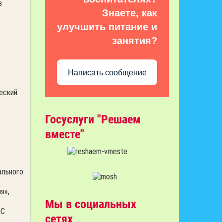
в
Знаете, как
улучшить питание и
занятия?
Написать сообщение
еский
Госуслуги "Решаем
вместе"
ального
я»,
Мы в социальных
ОС
сетях