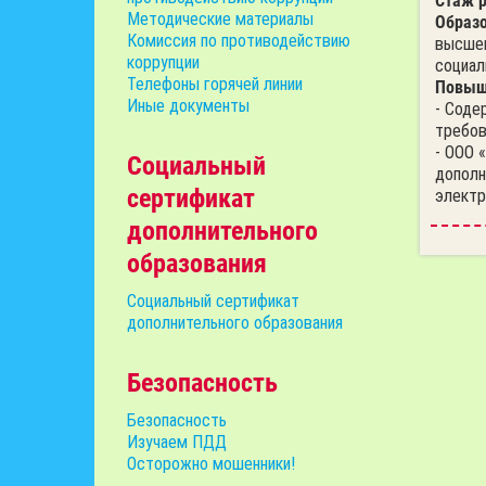
Стаж р
Методические материалы
Образо
Комиссия по противодействию
высшег
коррупции
социал
Телефоны горячей линии
Повыш
Иные документы
- Соде
требов
- ООО 
Социальный
дополн
сертификат
электр
дополнительного
образования
Социальный сертификат
дополнительного образования
Безопасность
Безопасность
Изучаем ПДД
Осторожно мошенники!