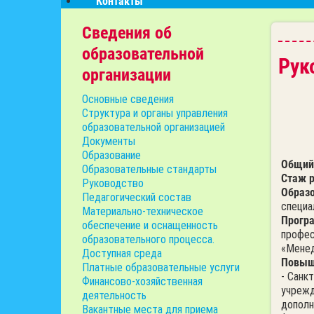
Контакты
Сведения об
образовательной
Рук
организации
Основные сведения
Структура и органы управления
образовательной организацией
Документы
Образование
Общий
Образовательные стандарты
Стаж 
Руководство
Образо
Педагогический состав
специа
Материально-техническое
Програ
обеспечение и оснащенность
профес
образовательного процесса.
«Менед
Доступная среда
Повыш
Платные образовательные услуги
- Санк
Финансово-хозяйственная
учрежд
деятельность
дополн
Вакантные места для приема