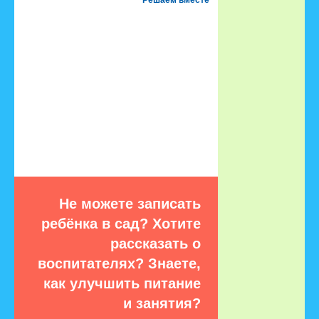
Не можете записать
ребёнка в сад? Хотите
рассказать о
воспитателях? Знаете,
как улучшить питание
и занятия?