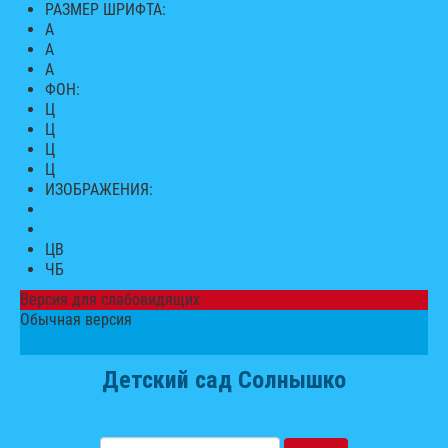
РАЗМЕР ШРИФТА:
A
A
A
ФОН:
Ц
Ц
Ц
Ц
ИЗОБРАЖЕНИЯ:
ЦВ
ЧБ
Версия для слабовидящих
Обычная версия
Детский сад Солнышко
Искать...