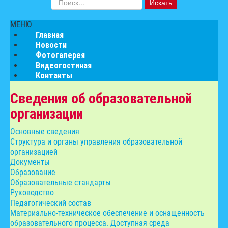
Искать
МЕНЮ
Главная
Новости
Фотогалерея
Видеогостиная
Контакты
Сведения об образовательной
организации
Основные сведения
Структура и органы управления образовательной
организацией
Документы
Образование
Образовательные стандарты
Руководство
Педагогический состав
Материально-техническое обеспечение и оснащенность
образовательного процесса. Доступная среда