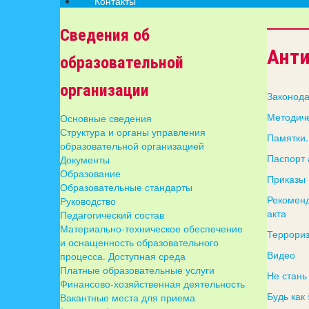
Контакты
Сведения об
Анти
образовательной
организации
Законода
Методич
Основные сведения
Структура и органы управления
Памятки.
образовательной организацией
Паспорт 
Документы
Образование
Приказы 
Образовательные стандарты
Рекоменд
Руководство
акта
Педагогический состав
Материально-техническое обеспечение
Террориз
и оснащенность образовательного
Видео
процесса. Доступная среда
Платные образовательные услуги
Не стань
Финансово-хозяйственная деятельность
Будь как
Вакантные места для приема