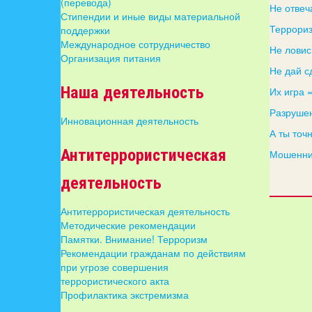
(перевода)
Не отвеч
Стипендии и иные виды материальной
Террориз
поддержки
Международное сотрудничество
Не ловис
Организация питания
Не дай с
Наша деятельность
Их игра 
Разрушен
Инновационная деятельность
А ты точ
Антитеррористическая
Мошенник
деятельность
Антитеррористическая деятельность
Методические рекомендации
Памятки. Внимание! Терроризм
Рекомендации гражданам по действиям
при угрозе совершения
террористического акта
Профилактика экстремизма